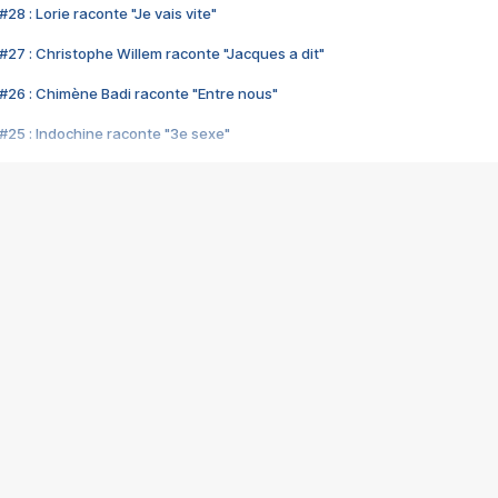
28 : Lorie raconte "Je vais vite"
#27 : Christophe Willem raconte "Jacques a dit"
#26 : Chimène Badi raconte "Entre nous"
#25 : Indochine raconte "3e sexe"
#24 : Zaho raconte "C'est chelou"
#23 : Patrick Bruel raconte "Au café des délices"
#22 : Kyo raconte "Le chemin"
#21 : Nolwenn Leroy raconte "Cassé"
#20 : Patrick Hernandez raconte "Born to be alive"
#19 : Lorie raconte "Près de moi"
#18 : Michael Jones raconte "A nos actes manqués" (avec Jean-Jacque
#17 : Khaled raconte "Aïcha"
#16 : Corneille raconte "Parce qu'on vient de loin"