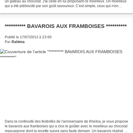
un gâteau au chocolat. J'ai cédé en lui proposant ce moelleux. Un moelleux
qui a été plébiscité par son goût savoureux. C'est simple, ceux qui n'en
voulaient pas au début ont fini...
********** BAVAROIS AUX FRAMBOISES **********
Publié le 17/07/2012 à 23:00
Par
Rahima
Dans la continuité des festivités de l'anniversaire de Kheïna, je vous propose
le bavarois aux framboises qui a clos le goûter avec le moelleux au chocolat
mascarpone dont la recette suivra sans faute demain. Un bavarois réalisé de