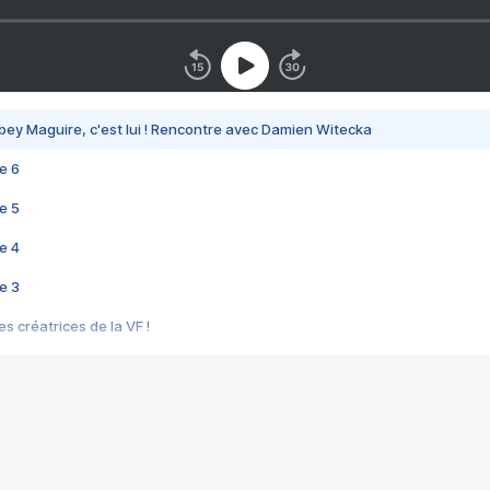
bey Maguire, c'est lui ! Rencontre avec Damien Witecka
e 6
e 5
e 4
e 3
s créatrices de la VF !
e 2
e 1
e Mektoub My Love arrive enfin ! Rencontre avec Shaïn Boumedine et Sal
i : après Toni en famille