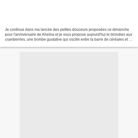
Je continue dans ma lancée des petites douceurs proposées ce dimanche
pour l'anniversaire de Kheïna et je vous propose aujourd'hui le blondies aux
cramberries, une bombe gustative qui oscille entre la barre de céréales et le
croquant incrusté d'amandes...