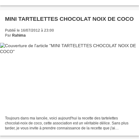
tête pour les ingrédients...
MINI TARTELETTES CHOCOLAT NOIX DE COCO
Publié le 16/07/2012 à 23:00
Par
Rahima
Toujours dans ma lancée, voici aujourd'hui la recette des tartelettes
chocolat-noix de coco, cette association est un véritable délice. Sans plus
tarder, je vous invite à prendre connaissance de la recette que j'ai
"empruntée" à c-line qui les a appelées...