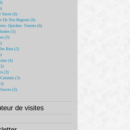
8)
)
e Sucre
(6)
es De Nos Regions
(6)
lees- Quiches- Tourtes
(6)
Roules
(5)
es
(5)
)
Des Rois
(5)
)
sine
(4)
3)
es
(3)
Cuisinés
(3)
3)
 Sucres
(2)
eur de visites
letter