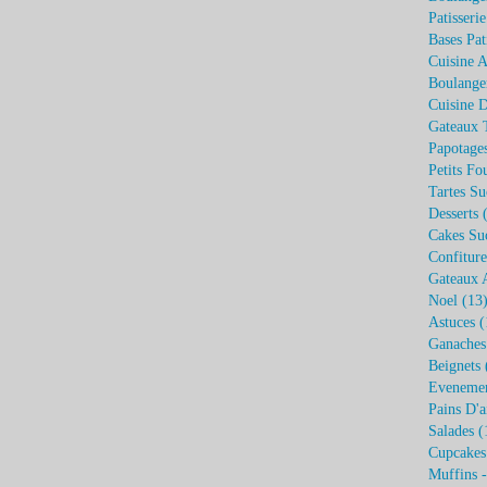
Patisseri
Bases Pat
Cuisine A
Boulange
Cuisine 
Gateaux 
Papotage
Petits Fo
Tartes Su
Desserts
(
Cakes Su
Confiture
Gateaux 
Noel
(13
Astuces
(
Ganaches
Beignets
Eveneme
Pains D'a
Salades
(
Cupcakes
Muffins 