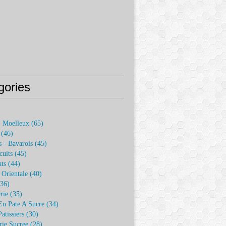
gories
)
- Moelleux
(65)
(46)
 - Bavarois
(45)
cuits
(45)
ats
(44)
e Orientale
(40)
36)
rie
(35)
En Pate A Sucre
(34)
atissiers
(30)
rie Sucree
(28)