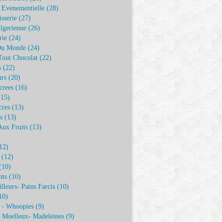
e Evenementielle
(28)
isserie
(27)
lgerienne
(26)
rie
(24)
Du Monde
(24)
Tout Chocolat
(22)
s
(22)
urs
(20)
crees
(16)
15)
cres
(13)
s
(13)
Aux Fruits
(13)
)
12)
(12)
(10)
nts
(10)
illeurs- Pains Farcis
(10)
10)
 - Whoopies
(9)
- Moelleux- Madeleines
(9)