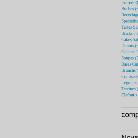
Entrees
(
Buches
(6
Recyclag
Specialit
Tartes Sa
Bricks - 
Cakes Sal
Donuts
(5
Galettes 
Soupes
(5
Bases Cui
Brunchs
(
Confiseri
Legumes 
Terrines
(
Clafoutis
compt
News