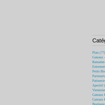
Caté
Plats
(77
Gateaux 
Ramadan
Entremets
Petits Bis
Partenari
Patisseri
Aperitif
(
Viennoise
Gateaux 
Gateaux P
Boulange