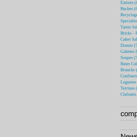
Entrees
(
Buches
(6
Recyclag
Specialit
Tartes Sa
Bricks - 
Cakes Sal
Donuts
(5
Galettes 
Soupes
(5
Bases Cui
Brunchs
(
Confiseri
Legumes 
Terrines
(
Clafoutis
compt
News