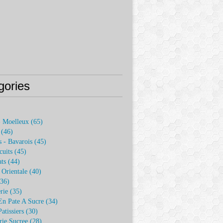
gories
)
- Moelleux
(65)
(46)
 - Bavarois
(45)
cuits
(45)
ats
(44)
e Orientale
(40)
36)
rie
(35)
En Pate A Sucre
(34)
atissiers
(30)
rie Sucree
(28)