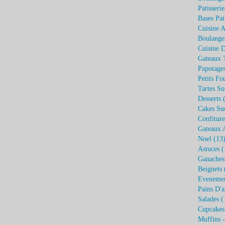
Patisseri
Bases Pat
Cuisine A
Boulange
Cuisine 
Gateaux 
Papotage
Petits Fo
Tartes Su
Desserts
(
Cakes Su
Confiture
Gateaux 
Noel
(13
Astuces
(
Ganaches
Beignets
Eveneme
Pains D'a
Salades
(
Cupcakes
Muffins 