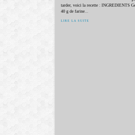
tarder, voici la recette : INGREDIENTS Gé
40 g de farine...
LIRE LA SUITE