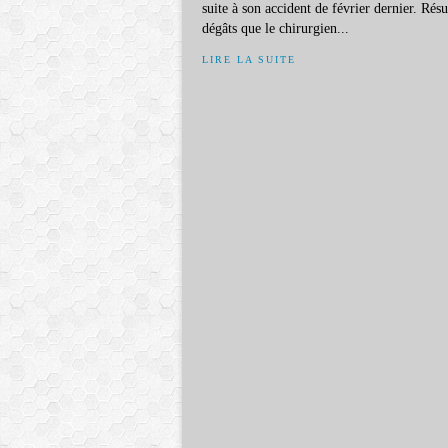
suite à son accident de février dernier. Résu
dégâts que le chirurgien...
LIRE LA SUITE