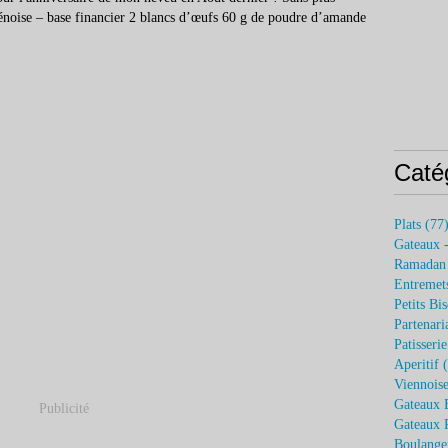
noise – base financier 2 blancs d’œufs 60 g de poudre d’amande
Caté
Plats
(77
Gateaux 
Ramadan
Entremets
Petits Bis
Partenari
Patisseri
Aperitif
(
Viennoise
Gateaux 
Publicité
Gateaux P
Boulange