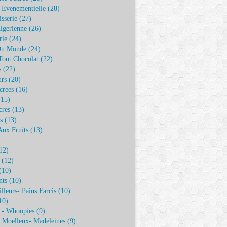
e Evenementielle
(28)
isserie
(27)
lgerienne
(26)
rie
(24)
Du Monde
(24)
Tout Chocolat
(22)
s
(22)
urs
(20)
crees
(16)
15)
cres
(13)
s
(13)
Aux Fruits
(13)
)
12)
(12)
(10)
nts
(10)
illeurs- Pains Farcis
(10)
10)
 - Whoopies
(9)
- Moelleux- Madeleines
(9)