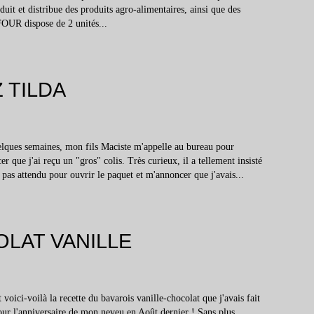
t et distribue des produits agro-alimentaires, ainsi que des
FOUR dispose de 2 unités...
 TILDA
elques semaines, mon fils Maciste m'appelle au bureau pour
r que j'ai reçu un "gros" colis. Très curieux, il a tellement insisté
n'a pas attendu pour ouvrir le paquet et m'annoncer que j'avais...
LAT VANILLE
 voici-voilà la recette du bavarois vanille-chocolat que j'avais fait
our l'anniversaire de mon neveu en Août dernier ! Sans plus