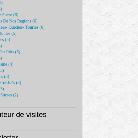
8)
)
e Sucre
(6)
es De Nos Regions
(6)
lees- Quiches- Tourtes
(6)
Roules
(5)
es
(5)
)
Des Rois
(5)
)
sine
(4)
3)
es
(3)
Cuisinés
(3)
3)
 Sucres
(2)
eur de visites
letter