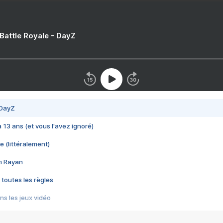
 Battle Royale - DayZ
 DayZ
 a 13 ans (et vous l'avez ignoré)
e (littéralement)
im Rayan
 toutes les règles
s les jeux vidéo
us choquant de Rockstar ? - Le scandale BULLY