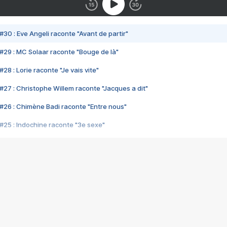
#30 : Eve Angeli raconte "Avant de partir"
#29 : MC Solaar raconte "Bouge de là"
28 : Lorie raconte "Je vais vite"
#27 : Christophe Willem raconte "Jacques a dit"
#26 : Chimène Badi raconte "Entre nous"
#25 : Indochine raconte "3e sexe"
#24 : Zaho raconte "C'est chelou"
#23 : Patrick Bruel raconte "Au café des délices"
#22 : Kyo raconte "Le chemin"
#21 : Nolwenn Leroy raconte "Cassé"
#20 : Patrick Hernandez raconte "Born to be alive"