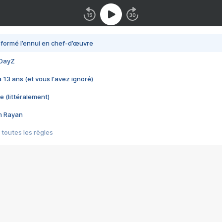
nsformé l’ennui en chef-d’œuvre
 DayZ
 a 13 ans (et vous l'avez ignoré)
e (littéralement)
im Rayan
 toutes les règles
s les jeux vidéo
us choquant de Rockstar ? - Le scandale BULLY
e plus moche de Steam
du RÊVE tourne au CAUCHEMAR
pendant 8 heures