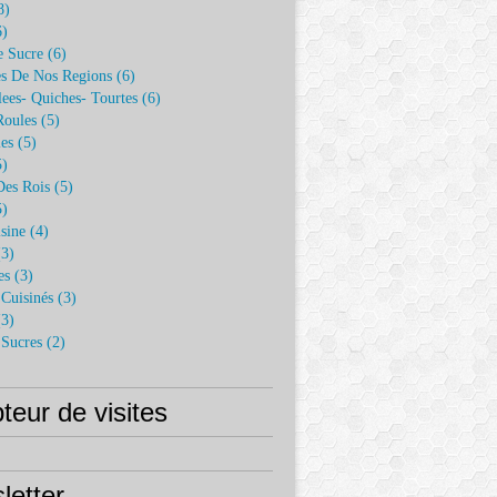
8)
)
e Sucre
(6)
es De Nos Regions
(6)
lees- Quiches- Tourtes
(6)
Roules
(5)
es
(5)
)
Des Rois
(5)
)
sine
(4)
3)
es
(3)
Cuisinés
(3)
3)
 Sucres
(2)
eur de visites
letter