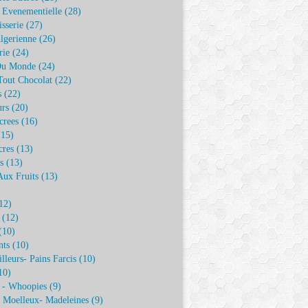
e Evenementielle
(28)
isserie
(27)
lgerienne
(26)
rie
(24)
Du Monde
(24)
Tout Chocolat
(22)
s
(22)
urs
(20)
crees
(16)
15)
cres
(13)
s
(13)
Aux Fruits
(13)
)
12)
(12)
(10)
nts
(10)
illeurs- Pains Farcis
(10)
10)
 - Whoopies
(9)
- Moelleux- Madeleines
(9)