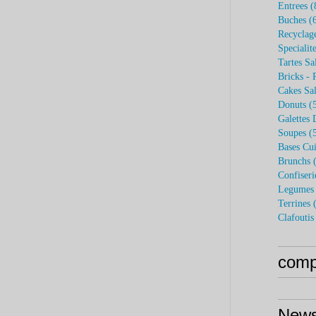
Entrees
(
Buches
(6
Recyclag
Specialit
Tartes Sa
Bricks - 
Cakes Sal
Donuts
(5
Galettes 
Soupes
(5
Bases Cui
Brunchs
(
Confiseri
Legumes 
Terrines
(
Clafoutis
compt
News