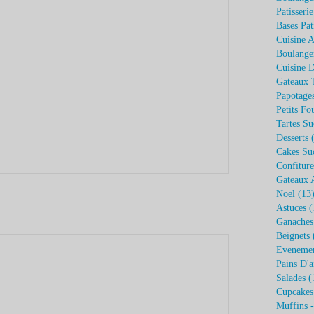
Patisseri
Bases Pat
Cuisine A
Boulange
Cuisine 
Gateaux 
Papotage
Petits Fo
Tartes Su
Desserts
(
Cakes Su
Confiture
Gateaux 
Noel
(13
Astuces
(
Ganaches
Beignets
Eveneme
Pains D'a
Salades
(
Cupcakes
Muffins 