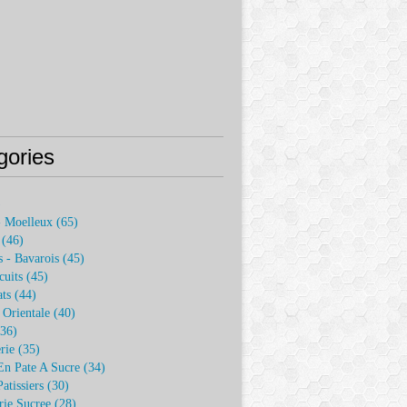
gories
)
- Moelleux
(65)
(46)
 - Bavarois
(45)
cuits
(45)
ats
(44)
e Orientale
(40)
36)
rie
(35)
En Pate A Sucre
(34)
atissiers
(30)
rie Sucree
(28)