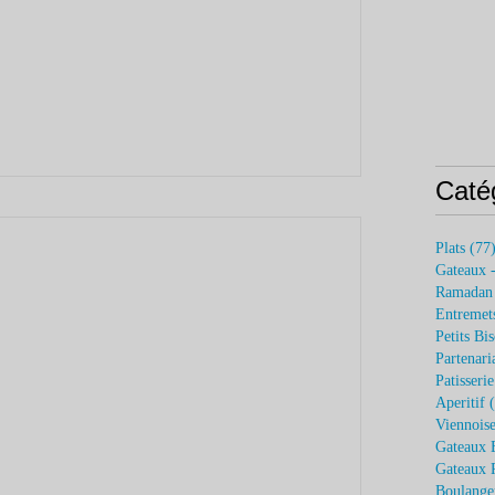
Caté
Plats
(77
Gateaux 
Ramadan
Entremets
Petits Bis
Partenari
Patisseri
Aperitif
(
Viennoise
Gateaux 
Gateaux P
Boulange