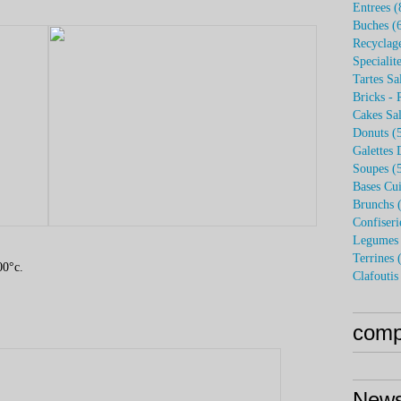
Entrees
(
Buches
(6
Recyclag
Specialit
Tartes Sa
Bricks - 
Cakes Sal
Donuts
(5
Galettes 
Soupes
(5
Bases Cui
Brunchs
(
Confiseri
Legumes 
Terrines
(
00°c.
Clafoutis
compt
News