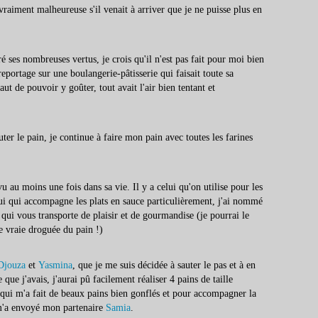
 vraiment malheureuse s'il venait à arriver que je ne puisse plus en
 ses nombreuses vertus, je crois qu'il n'est pas fait pour moi bien
reportage sur une boulangerie-pâtisserie qui faisait toute sa
aut de pouvoir y goûter, tout avait l'air bien tentant et
uter le pain, je continue à faire mon pain avec toutes les farines
u au moins une fois dans sa vie. Il y a celui qu'on utilise pour les
ui qui accompagne les plats en sauce particulièrement, j'ai nommé
qui vous transporte de plaisir et de gourmandise (je pourrai le
ne vraie droguée du pain !)
Djouza
et
Yasmina
, que je me suis décidée à sauter le pas et à en
 que j'avais, j'aurai pû facilement réaliser 4 pains de taille
e qui m'a fait de beaux pains bien gonflés et pour accompagner la
e m'a envoyé mon partenaire
Samia
.