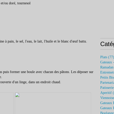
 et/ou doré, tournesol
 à pain, le sel, l'eau, le lait, l'huile et le blanc d'œuf battu.
Caté
Plats
(77
Gateaux 
Ramadan
ons puis former une boule avec chacun des pâtons. Les déposer sur
Entremets
e.
Petits Bis
ouverte d'un linge, dans un endroit chaud.
Partenari
Patisseri
Aperitif
(
Viennoise
Gateaux 
Gateaux P
Boulange