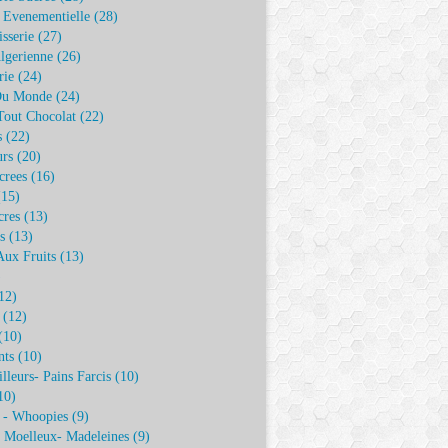
e Evenementielle
(28)
isserie
(27)
lgerienne
(26)
rie
(24)
Du Monde
(24)
Tout Chocolat
(22)
s
(22)
urs
(20)
crees
(16)
15)
cres
(13)
s
(13)
Aux Fruits
(13)
)
12)
(12)
(10)
nts
(10)
illeurs- Pains Farcis
(10)
10)
 - Whoopies
(9)
- Moelleux- Madeleines
(9)