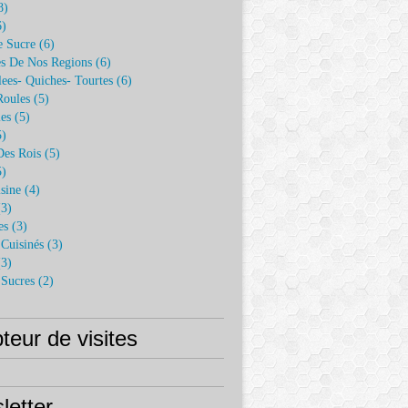
8)
)
e Sucre
(6)
es De Nos Regions
(6)
lees- Quiches- Tourtes
(6)
Roules
(5)
es
(5)
)
Des Rois
(5)
)
sine
(4)
3)
es
(3)
Cuisinés
(3)
3)
 Sucres
(2)
eur de visites
letter