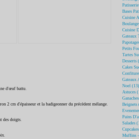
Patisseri
Bases Pat
Cuisine A
Boulange
Cuisine 
Gateaux 
Papotage
Petits Fo
Tartes Su
Desserts
(
Cakes Su
Confiture
Gateaux 
Noel
(13
aune d'œuf battu.
Astuces
(
Ganaches
iron 2 cm d'épaisseur et la badigeonner du précèdent mélange.
Beignets
Eveneme
Pains D'a
t des doigts.
Salades
(
Cupcakes
ix.
Muffins 