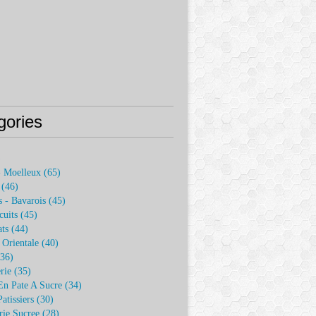
gories
)
- Moelleux
(65)
(46)
 - Bavarois
(45)
cuits
(45)
ats
(44)
e Orientale
(40)
36)
rie
(35)
En Pate A Sucre
(34)
atissiers
(30)
rie Sucree
(28)