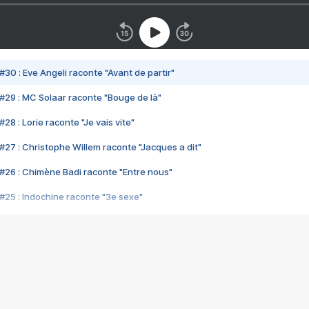
#30 : Eve Angeli raconte "Avant de partir"
#29 : MC Solaar raconte "Bouge de là"
28 : Lorie raconte "Je vais vite"
#27 : Christophe Willem raconte "Jacques a dit"
#26 : Chimène Badi raconte "Entre nous"
#25 : Indochine raconte "3e sexe"
#24 : Zaho raconte "C'est chelou"
#23 : Patrick Bruel raconte "Au café des délices"
#22 : Kyo raconte "Le chemin"
#21 : Nolwenn Leroy raconte "Cassé"